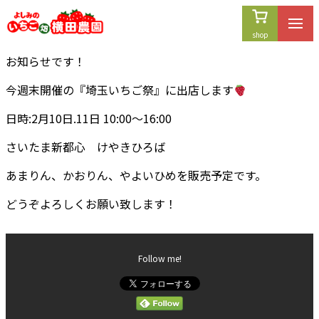
内
容
を
お知らせです！
ス
キ
今週末開催の『埼玉いちご祭』に出店します
ッ
プ
日時:2月10日.11日 10:00〜16:00
さいたま新都心 けやきひろば
あまりん、かおりん、やよいひめを販売予定です。
どうぞよろしくお願い致します！
Follow me!