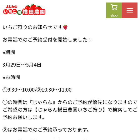
内
容
を
いちご狩りのお知らせです
ス
キ
お電話でのご予約受付を開始しました！
ッ
プ
⭐︎期間
3月29日〜5月4日
⭐︎お時間
①9:30〜10:00/②10:30〜11:00
①の時間は『じゃらん』からのご予約が優先になりますので
ご希望の方は【じゃらん横田農園いちご狩り】で検索してご
予約お願いします。
②はお電話でのご予約承っております。