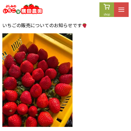
内
容
を
いちごの販売についてのお知らせです
ス
キ
ッ
プ