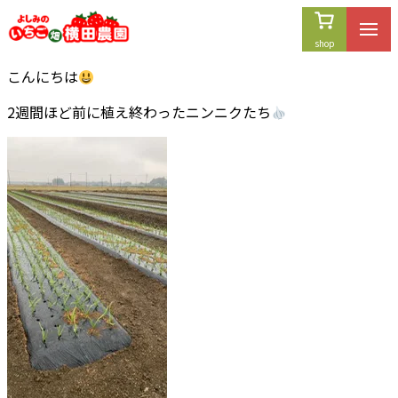
内
容
を
こんにちは
ス
キ
2週間ほど前に植え終わったニンニクたち
ッ
プ