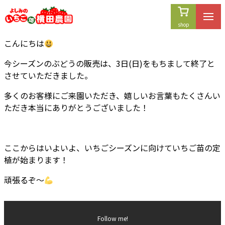
内
容
を
こんにちは
ス
キ
今シーズンのぶどうの販売は、3日(日)をもちまして終了と
ッ
させていただきました。
プ
多くのお客様にご来園いただき、嬉しいお言葉もたくさんい
ただき本当にありがとうございました！
ここからはいよいよ、いちごシーズンに向けていちご苗の定
植が始まります！
頑張るぞ〜
Follow me!