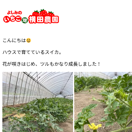
内
容
を
ス
キ
こんにちは
ッ
プ
ハウスで育てているスイカ。
花が咲きはじめ、ツルもかなり成長しました！