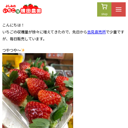
内
容
を
こんにちは！
ス
いちごの収穫量が徐々に増えてきたので、先日から
吉見直売所
で少量です
キ
が、毎日販売しています。
ッ
プ
つやつや～