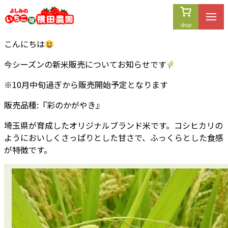
内
容
を
こんにちは
ス
キ
今シーズンの新米販売についてお知らせです
ッ
プ
※10月中旬過ぎから販売開始予定となります
販売品種:『彩のかがやき』
埼玉県が育成したオリジナルブランド米です。コシヒカリの
ようにおいしくさっぱりとした甘さで、ふっくらとした食感
が特徴です。