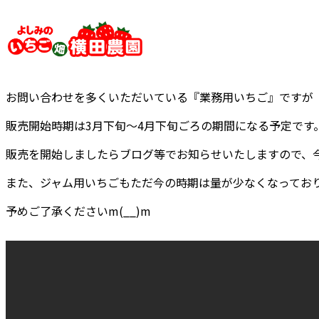
内
容
を
ス
キ
お問い合わせを多くいただいている『業務用いちご』ですが
ッ
プ
販売開始時期は3月下旬～4月下旬ごろの期間になる予定です
販売を開始しましたらブログ等でお知らせいたしますので、
また、ジャム用いちごもただ今の時期は量が少なくなってお
予めご了承くださいm(__)m