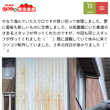
内
容
を
かなり傷んでいた入り口ですが思い切って修理しました、更
ス
に看板も新しいものに交換しました、以前農園にいた書道の
キ
才あるスタッフが作ってくれたのですが、今回も同じスタッ
ッ
フが作ってくれました（＾＾）既に退職していて休みに来て
プ
コツコツ制作していました、３年の月日が掛かりました（＾
＾ゞ