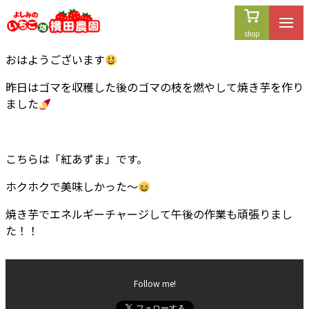
内
容
を
おはようございます
ス
キ
昨日はゴマを収穫した後のゴマの枝を燃やして焼き芋を作り
ッ
ました
プ
こちらは「紅あずま」です。
ホクホクで美味しかった〜
焼き芋でエネルギーチャージして午後の作業も頑張りまし
た！！
Follow me!