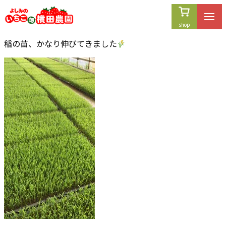
内
容
を
稲の苗、かなり伸びてきました
ス
キ
ッ
プ