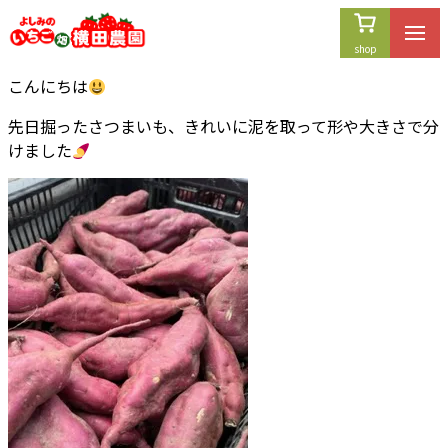
内
容
を
こんにちは
ス
キ
先日掘ったさつまいも、きれいに泥を取って形や大きさで分
ッ
けました
プ