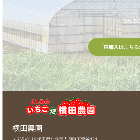
商品の
購入はこちら
横田農園
〒355-0116 埼玉県比企郡吉見町下銀谷424