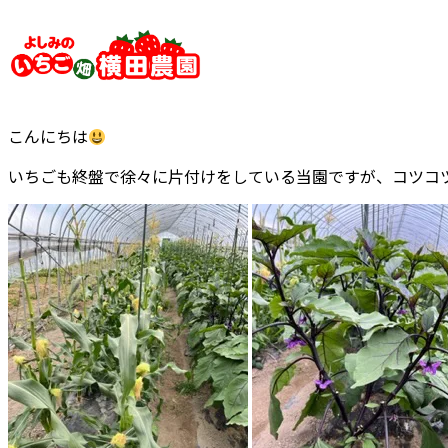
内
容
を
ス
キ
こんにちは
ッ
プ
いちごも終盤で徐々に片付けをしている当園ですが、コツコ