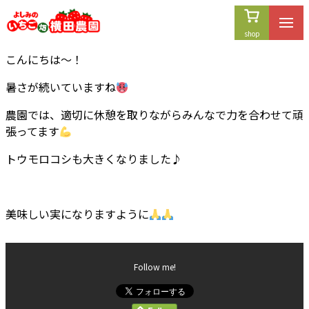
内
容
を
こんにちは〜！
ス
キ
暑さが続いていますね
ッ
プ
農園では、適切に休憩を取りながらみんなで力を合わせて頑
張ってます
トウモロコシも大きくなりました♪
美味しい実になりますように
Follow me!