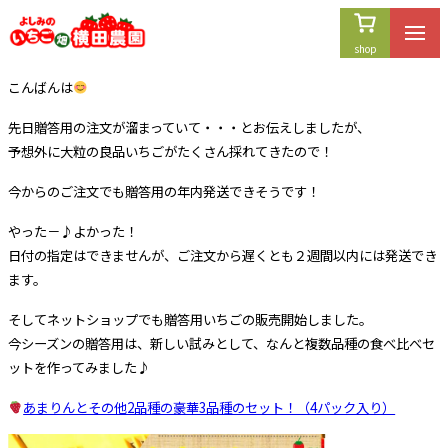
内
容
を
こんばんは
ス
キ
先日贈答用の注文が溜まっていて・・・とお伝えしましたが、
ッ
予想外に大粒の良品いちごがたくさん採れてきたので！
プ
今からのご注文でも贈答用の年内発送できそうです！
やった－♪よかった！
日付の指定はできませんが、ご注文から遅くとも２週間以内には発送でき
ます。
そしてネットショップでも贈答用いちごの販売開始しました。
今シーズンの贈答用は、新しい試みとして、なんと複数品種の食べ比べセ
ットを作ってみました♪
あまりんとその他2品種の豪華3品種のセット！（4パック入り）