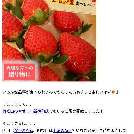
いろんな品種が食べられるのでもらった方もきっと楽しいはず
♪
そしてそして、、
東松山のヤオコー新宿町店
でもいちご販売開始しました！
そしてさらに、、、
明日は
深谷のArio
、明後日は
上尾のArio
でいちごと実付き苗を販売しま