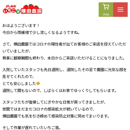
内
容
を
おはようございます！
ス
今日から雨模様で少し涼しくなるようですね。
キ
ッ
さて、横田農園ではコロナの陽性者が出てお客様のご来店を控えていただ
プ
いていましたが、
無事に観察期間も終わり、本日からご来店いただけることになりました。
入院していたスタッフも先日退院し、退院したその足で農園に元気な顔を
見せてくれたので、
とても安心しました
退院して間もないので、しばらくはお家でゆっくりしてもらいます。
スタッフたちが復帰してにぎやかな日常が戻ってきましたが、
世間ではまだまだコロナの感染拡大が続いているので、
横田農園でも気を引き締めて感染防止対策に努めてまいります。
そして作業が遅れていたいちご苗。