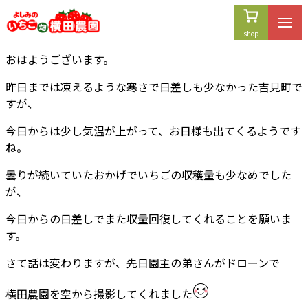
内
容
を
おはようございます。
ス
キ
昨日までは凍えるような寒さで日差しも少なかった吉見町で
ッ
すが、
プ
今日からは少し気温が上がって、お日様も出てくるようです
ね。
曇りが続いていたおかげでいちごの収穫量も少なめでした
が、
今日からの日差しでまた収量回復してくれることを願いま
す。
さて話は変わりますが、先日園主の弟さんがドローンで
横田農園を空から撮影してくれました