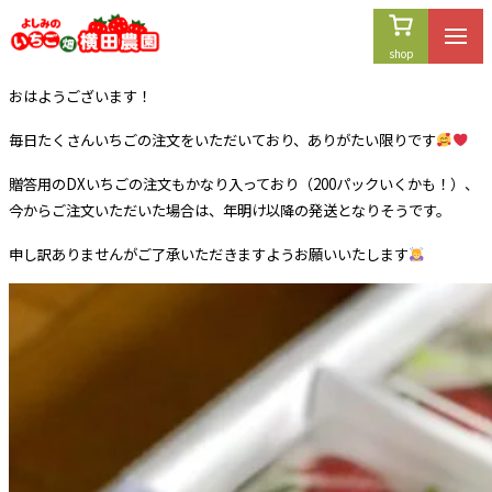
内
容
を
おはようございます！
ス
キ
毎日たくさんいちごの注文をいただいており、ありがたい限りです
ッ
プ
贈答用のDXいちごの注文もかなり入っており（200パックいくかも！）、
今からご注文いただいた場合は、年明け以降の発送となりそうです。
申し訳ありませんがご了承いただきますようお願いいたします