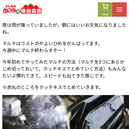
内
容
を
夜は雨が降っていましたが、朝にはいいお天気になりました
ス
ね。
キ
ッ
マルチはラストのやよいひめをがんばってます。
プ
今週中にマルチ終わらすぞー！
今年初めてやってみたマルチの方法（マルチを3つにあらか
じめ切っておいて、ホッチキスでとめていく方法）もみんな
だいぶ慣れてきて、スピードも出てきた感じです。
※赤丸のところをホッチキスでとめていきます。