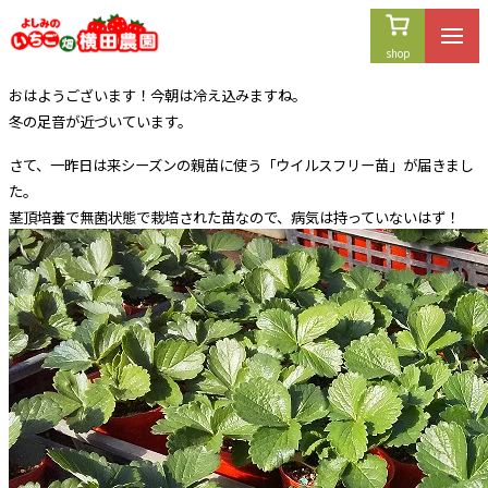
内
容
を
おはようございます！今朝は冷え込みますね。
ス
冬の足音が近づいています。
キ
ッ
さて、一昨日は来シーズンの親苗に使う「ウイルスフリー苗」が届きまし
プ
た。
茎頂培養で無菌状態で栽培された苗なので、病気は持っていないはず！