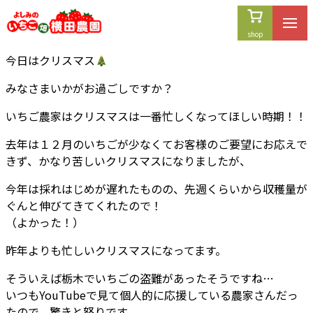
内
容
を
今日はクリスマス
ス
キ
みなさまいかがお過ごしですか？
ッ
プ
いちご農家はクリスマスは一番忙しくなってほしい時期！！
去年は１２月のいちごが少なくてお客様のご要望にお応えで
きず、かなり苦しいクリスマスになりましたが、
今年は採れはじめが遅れたものの、先週くらいから収穫量が
ぐんと伸びてきてくれたので！
（よかった！）
昨年よりも忙しいクリスマスになってます。
そういえば栃木でいちごの盗難があったそうですね…
いつもYouTubeで見て個人的に応援している農家さんだっ
たので、驚きと怒りです。