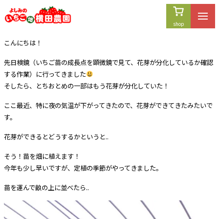
内
容
を
こんにちは！
ス
キ
先日検鏡（いちご苗の成長点を顕微鏡で見て、花芽が分化しているか確認
ッ
する作業）に行ってきました
プ
そしたら、とちおとめの一部はもう花芽が分化していた！
ここ最近、特に夜の気温が下がってきたので、花芽ができてきたみたいで
す。
花芽ができるとどうするかというと..
そう！苗を畑に植えます！
今年も少し早いですが、定植の季節がやってきました。
苗を運んで畝の上に並べたら..