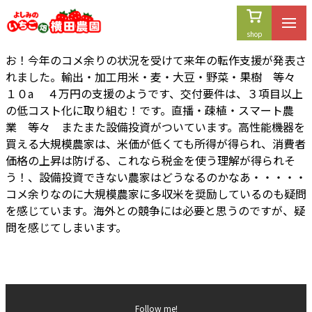
内
容
を
お！今年のコメ余りの状況を受けて来年の転作支援が発表さ
ス
れました。輸出・加工用米・麦・大豆・野菜・果樹 等々
キ
１０a ４万円の支援のようです、交付要件は、３項目以上
ッ
の低コスト化に取り組む！です。直播・疎植・スマート農
プ
業 等々 またまた設備投資がついています。高性能機器を
買える大規模農家は、米価が低くても所得が得られ、消費者
価格の上昇は防げる、これなら税金を使う理解が得られそ
う！、設備投資できない農家はどうなるのかなあ・・・・・
コメ余りなのに大規模農家に多収米を奨励しているのも疑問
を感じています。海外との競争には必要と思うのですが、疑
問を感じてしまいます。
Follow me!