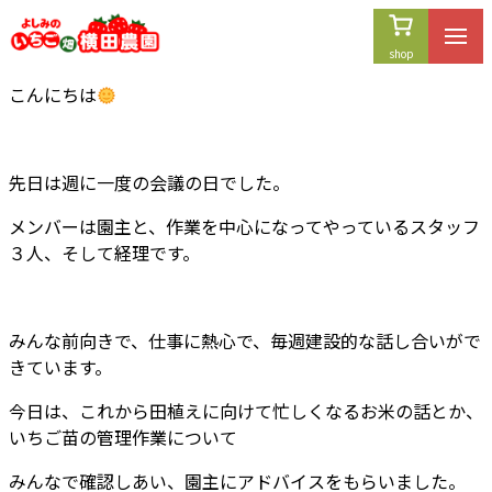
内
容
を
こんにちは
ス
キ
ッ
プ
先日は週に一度の会議の日でした。
メンバーは園主と、作業を中心になってやっているスタッフ
３人、そして経理です。
みんな前向きで、仕事に熱心で、毎週建設的な話し合いがで
きています。
今日は、これから田植えに向けて忙しくなるお米の話とか、
いちご苗の管理作業について
みんなで確認しあい、園主にアドバイスをもらいました。