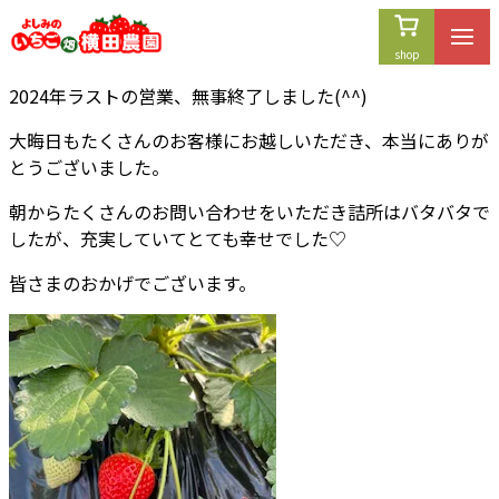
内
容
を
2024年ラストの営業、無事終了しました(^^)
ス
キ
大晦日もたくさんのお客様にお越しいただき、本当にありが
ッ
とうございました。
プ
朝からたくさんのお問い合わせをいただき詰所はバタバタで
したが、充実していてとても幸せでした♡
皆さまのおかげでございます。