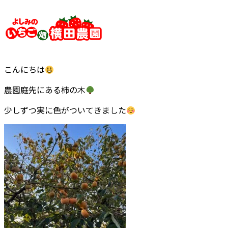
内
容
を
ス
キ
こんにちは
ッ
プ
農園庭先にある柿の木
少しずつ実に色がついてきました